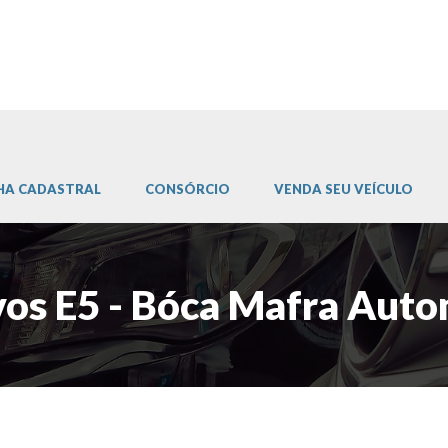
HA CADASTRAL
CONSÓRCIO
VENDA SEU VEÍCULO
os E5 - Bóca Mafra Aut