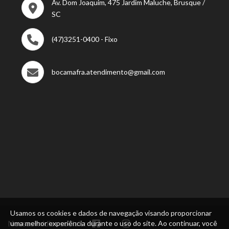
Av. Dom Joaquim, 475 Jardim Maluche, Brusque /
SC
(47)3251-0400 - Fixo
bocamafra.atendimento@gmail.com
Usamos os cookies e dados de navegação visando proporcionar
Nossas mídias sociais:
uma melhor experiência durante o uso do site. Ao continuar, você