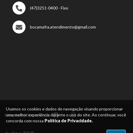
(47)3251-0400 - Fixo
bocamafra.atendimento@gmail.com
Usamos os cookies e dados de navegação visando proporcionar
Nossas mídias sociais:
uma melhor experiência durante o uso do site. Ao continuar, você
concorda com nossa
Política de Privacidade.