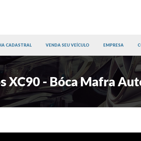
HA CADASTRAL
VENDA SEU VEÍCULO
EMPRESA
C
s XC90 - Bóca Mafra Au