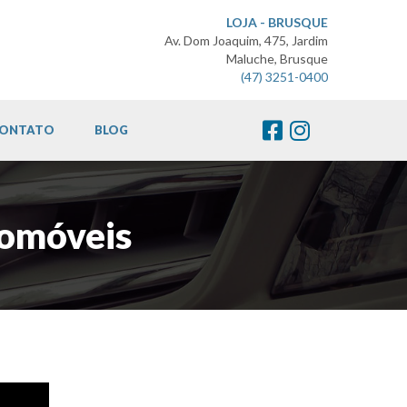
LOJA - BRUSQUE
Av. Dom Joaquim, 475, Jardim
Maluche, Brusque
(47) 3251-0400
ONTATO
BLOG
tomóveis