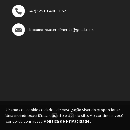
(47)3251-0400 - Fixo
bocamafra.atendimento@gmail.com
Usamos os cookies e dados de navegação visando proporcionar
Nossas mídias sociais:
uma melhor experiência durante o uso do site. Ao continuar, você
concorda com nossa
Política de Privacidade.