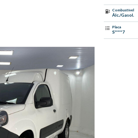
Combustível
Álc./Gasol.
Placa
S*****7