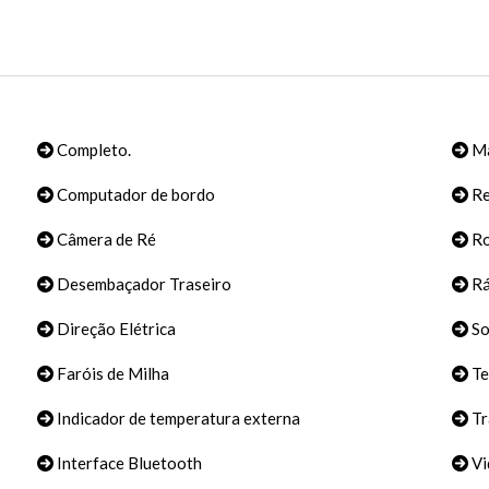
Completo.
Ma
Computador de bordo
Re
Câmera de Ré
Ro
Desembaçador Traseiro
Rá
Direção Elétrica
S
Faróis de Milha
Te
Indicador de temperatura externa
Tr
Interface Bluetooth
Vi