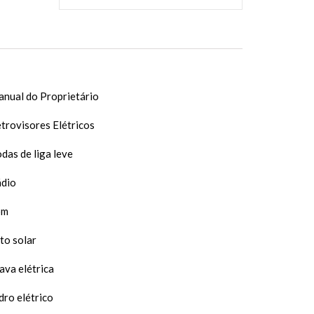
nual do Proprietário
trovisores Elétricos
das de liga leve
dio
om
to solar
ava elétrica
dro elétrico