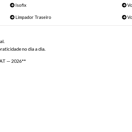
Isofix
Vo
Limpador Traseiro
Vo
al.
raticidade no dia a dia.
 AT — 2026**