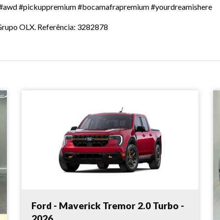
 #awd #pickuppremium #bocamafrapremium #yourdreamishere
o Grupo OLX. Referência: 3282878
Ford - Maverick Tremor 2.0 Turbo -
2026