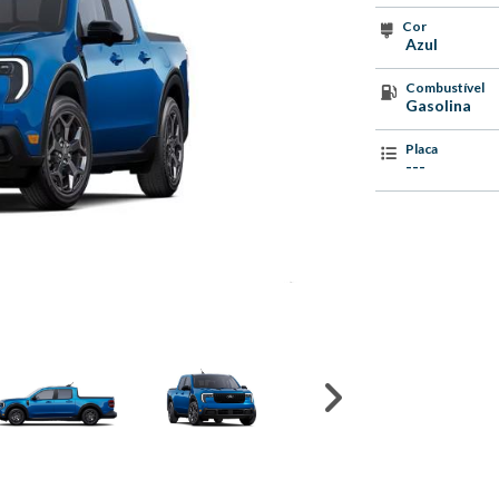
Cor
Azul
Combustível
Gasolina
Placa
---