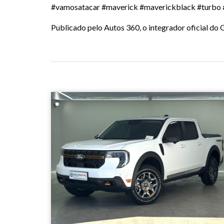
#vamosatacar #maverick #maverickblack #turbo
Publicado pelo Autos 360, o integrador oficial d