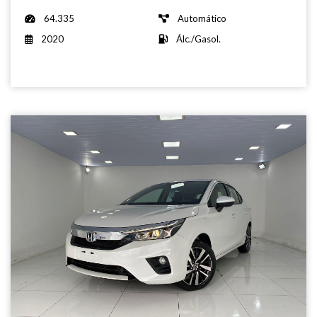
64.335
Automático
2020
Álc./Gasol.