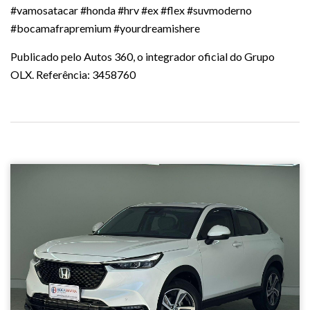
#vamosatacar #honda #hrv #ex #flex #suvmoderno
#bocamafrapremium #yourdreamishere
Publicado pelo Autos 360, o integrador oficial do Grupo
OLX. Referência: 3458760