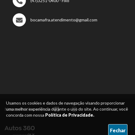
(47)3251-0400 - Fixo
bocamafra.atendimento@gmail.com
Usamos os cookies e dados de navegação visando proporcionar
Nossas mídias sociais:
uma melhor experiência durante o uso do site. Ao continuar, você
concorda com nossa
Política de Privacidade.
Fechar