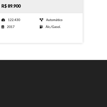
R$ 89.900
122.430
Automático
2017
Álc./Gasol.