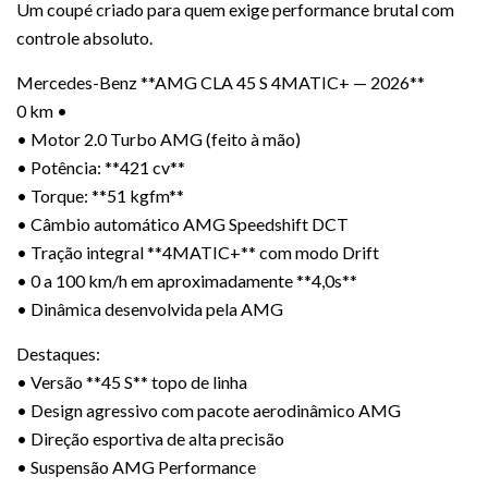
Um coupé criado para quem exige performance brutal com
controle absoluto.
Mercedes-Benz **AMG CLA 45 S 4MATIC+ — 2026**
0 km •
• Motor 2.0 Turbo AMG (feito à mão)
• Potência: **421 cv**
• Torque: **51 kgfm**
• Câmbio automático AMG Speedshift DCT
• Tração integral **4MATIC+** com modo Drift
• 0 a 100 km/h em aproximadamente **4,0s**
• Dinâmica desenvolvida pela AMG
Destaques:
• Versão **45 S** topo de linha
• Design agressivo com pacote aerodinâmico AMG
• Direção esportiva de alta precisão
• Suspensão AMG Performance