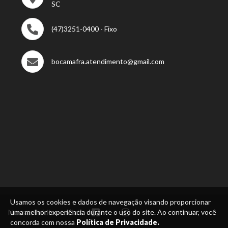
SC
(47)3251-0400 - Fixo
bocamafra.atendimento@gmail.com
Usamos os cookies e dados de navegação visando proporcionar
Nossas mídias sociais:
uma melhor experiência durante o uso do site. Ao continuar, você
concorda com nossa
Política de Privacidade.