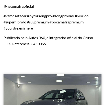
@netomafraoficial
#vamosatacar #byd #songpro #songprodmi #hibrido
#superhibrido #suvpremium #bocamafrapremium
#yourdreamishere
Publicado pelo Autos 360, o integrador oficial do Grupo
OLX. Referência: 3450355