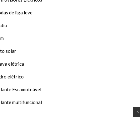
das de liga leve
dio
om
to solar
ava elétrica
dro elétrico
lante Escamoteável
lante multifuncional