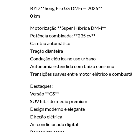
BYD **Song Pro GS DM-i — 2026**
0 km
Motorização **Super Híbrida DM-i**
Potência combinada: **235 cv**
Câmbio automático
Tração dianteira
Condução elétrica no uso urbano
Autonomia estendida com baixo consumo
Transições suaves entre motor elétrico e combust
Destaques:
Versão **GS**
SUV híbrido médio premium
Design moderno e elegante
Direção elétrica
Ar-condicionado digital
Bancos em couro