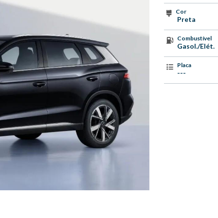
Cor
Preta
Combustível
Gasol./Elét.
Placa
---