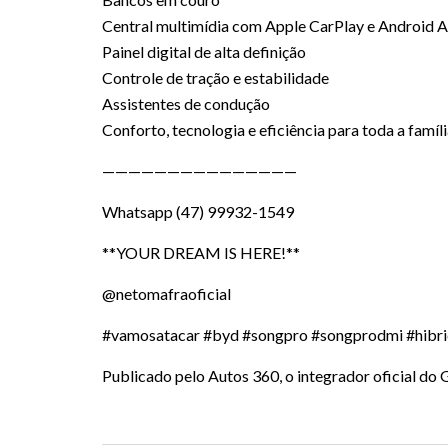
Central multimídia com Apple CarPlay e Android 
Painel digital de alta definição
Controle de tração e estabilidade
Assistentes de condução
Conforto, tecnologia e eficiência para toda a famíl
———————————————
Whatsapp (47) 99932-1549
**YOUR DREAM IS HERE!**
@netomafraoficial
#vamosatacar #byd #songpro #songprodmi #hibr
Publicado pelo Autos 360, o integrador oficial d