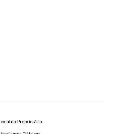
nual do Proprietário
trovisores Elétricos