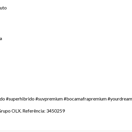
Auto
ia
ido #superhibrido #suvpremium #bocamafrapremium #yourdream
o Grupo OLX. Referência: 3450259