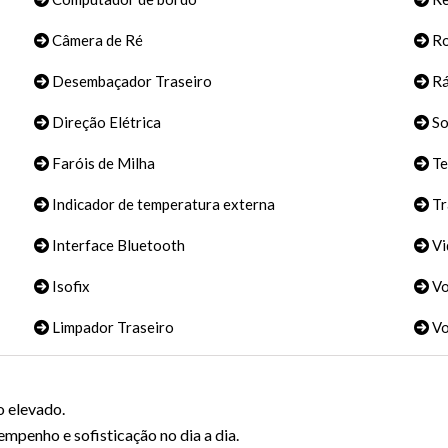
Câmera de Ré
Ro
Desembaçador Traseiro
Rá
Direção Elétrica
S
Faróis de Milha
Te
Indicador de temperatura externa
Tr
Interface Bluetooth
Vi
Isofix
Vo
Limpador Traseiro
Vo
o elevado.
enho e sofisticação no dia a dia.