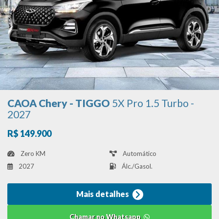
CAOA Chery - TIGGO
5X Pro 1.5 Turbo -
2027
R$ 149.900
Zero KM
Automático
2027
Álc./Gasol.
Mais detalhes
Chamar no Whatsapp