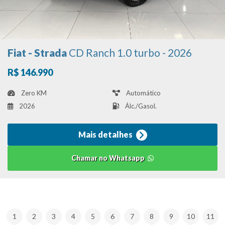
Fiat - Strada
CD Ranch 1.0 turbo - 2026
R$ 146.990
Zero KM
Automático
2026
Álc./Gasol.
Mais detalhes
Chamar no Whatsapp
1
2
3
4
5
6
7
8
9
10
11