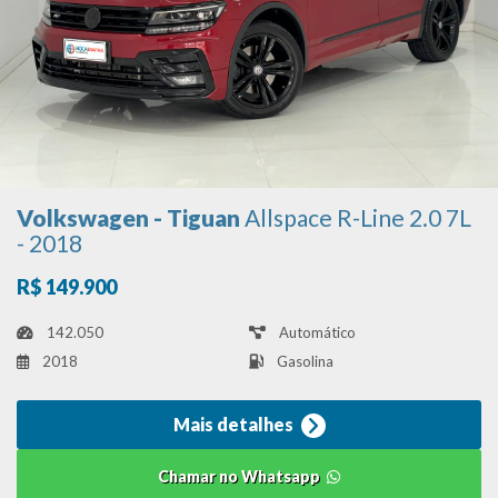
Volkswagen - Tiguan
Allspace R-Line 2.0 7L
- 2018
R$ 149.900
142.050
Automático
2018
Gasolina
Mais detalhes
Chamar no Whatsapp