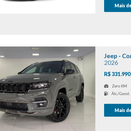
Mais d
Jeep - C
2026
R$ 331.990
Zero KM
Álc./Gasol.
Mais d