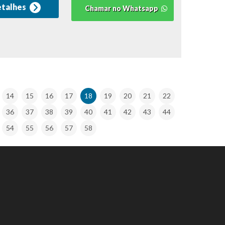
etalhes
Chamar no Whatsapp
14
15
16
17
18
19
20
21
22
36
37
38
39
40
41
42
43
44
54
55
56
57
58