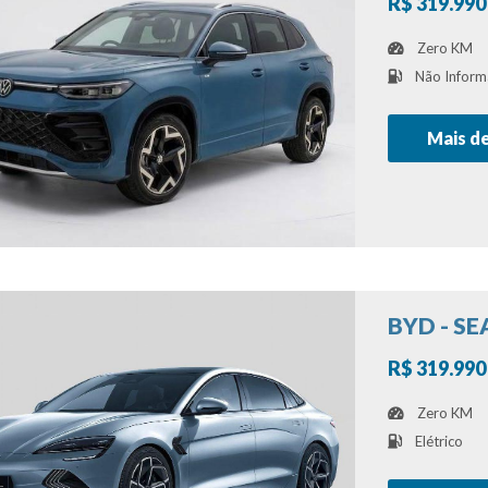
R$ 319.990
Zero KM
Não Inform
Mais d
BYD - SE
R$ 319.990
Zero KM
Elétrico