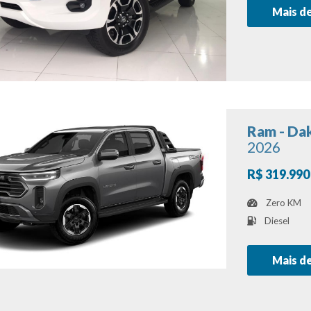
Mais d
Ram - Da
2026
R$ 319.990
Zero KM
Diesel
Mais d