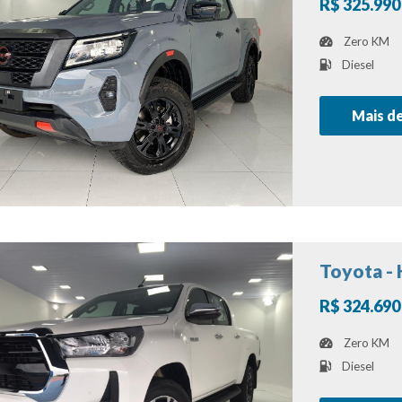
R$ 325.990
Zero KM
Diesel
Mais d
Toyota - 
R$ 324.690
Zero KM
Diesel