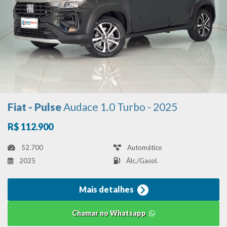
Fiat - Pulse
Audace 1.0 Turbo - 2025
R$ 112.900
52.700
Automático
2025
Álc./Gasol.
Mais detalhes
Chamar no Whatsapp