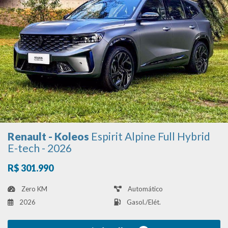
Renault - Koleos
Espirit Alpine Full Hybrid
E-tech - 2026
R$ 301.990
Zero KM
Automático
2026
Gasol./Elét.