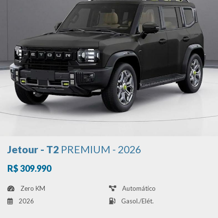
Jetour - T2
PREMIUM - 2026
R$ 309.990
Zero KM
Automático
2026
Gasol./Elét.