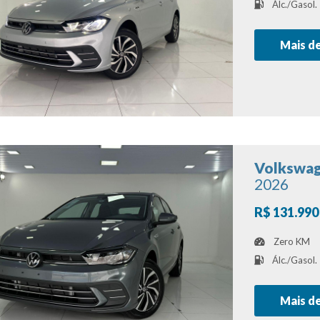
Álc./Gasol.
Mais d
Volkswag
2026
R$ 131.990
Zero KM
Álc./Gasol.
Mais d