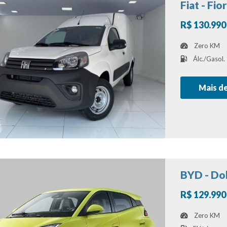
Fiat - Fio
R$ 130.990
Zero KM
Álc./Gasol.
Mais d
BYD - Do
R$ 129.990
Zero KM