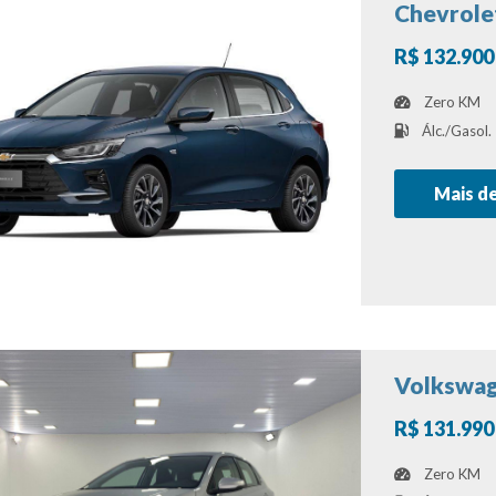
Chevrolet
R$ 132.900
Zero KM
Álc./Gasol.
Mais d
Volkswag
R$ 131.990
Zero KM