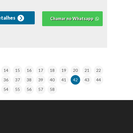
etalhes
Chamar no Whatsapp
14
15
16
17
18
19
20
21
22
36
37
38
39
40
41
42
43
44
54
55
56
57
58