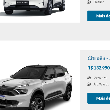
Elétrico
Mais d
Citroën -
R$ 132.990
Zero KM
Álc./Gasol.
Mais d