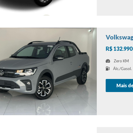
Volkswag
R$ 132.990
Zero KM
Álc./Gasol.
Mais d