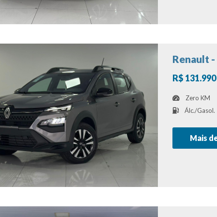
Renault -
R$ 131.990
Zero KM
Álc./Gasol.
Mais d