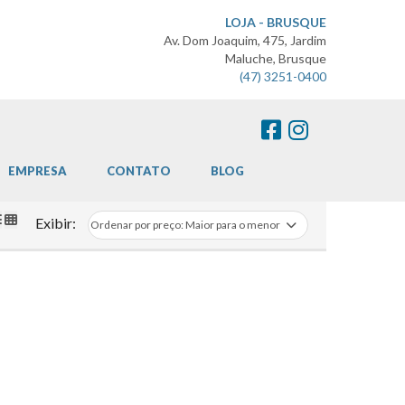
LOJA - BRUSQUE
Av. Dom Joaquim, 475, Jardim
Maluche, Brusque
(47) 3251-0400
EMPRESA
CONTATO
BLOG
Exibir: