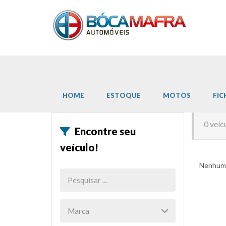
HOME
ESTOQUE
MOTOS
FIC
0 veíc
Encontre seu
veículo!
Nenhum 